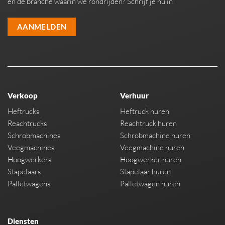
en de branche waarin we rondrijden? Schrijf je nu in!
AANMELDEN
Verkoop
Verhuur
Heftrucks
Heftruck huren
Reachtrucks
Reachtruck huren
Schrobmachines
Schrobmachine huren
Veegmachines
Veegmachine huren
Hoogwerkers
Hoogwerker huren
Stapelaars
Stapelaar huren
Palletwagens
Palletwagen huren
Diensten