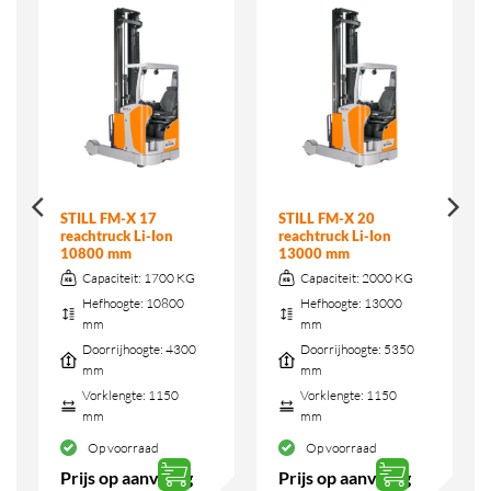
STILL FM-X 17
STILL FM-X 20
reachtruck Li-Ion
reachtruck Li-Ion
10800 mm
13000 mm
Capaciteit:
1700 KG
Capaciteit:
2000 KG
Hefhoogte:
10800
Hefhoogte:
13000
mm
mm
Doorrijhoogte:
4300
Doorrijhoogte:
5350
mm
mm
Vorklengte:
1150
Vorklengte:
1150
mm
mm
Op voorraad
Op voorraad
Prijs op aanvraag
Prijs op aanvraag