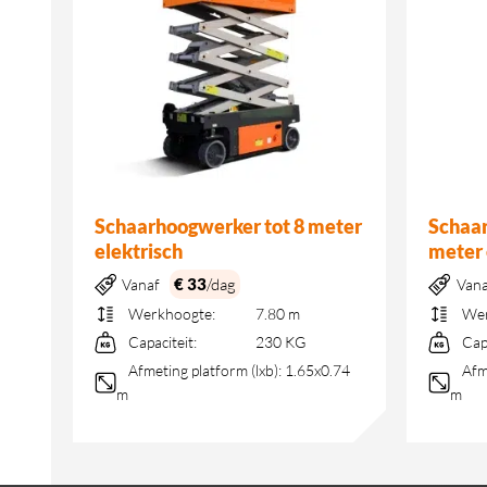
 9
Schaarhoogwerker tot 8 meter
Schaar
elektrisch
meter 
€ 33
/dag
Vanaf
Van
Werkhoogte:
7.80 m
Wer
Capaciteit:
230 KG
Cap
.95
Afmeting platform (lxb):
1.65x0.74
Afm
m
m