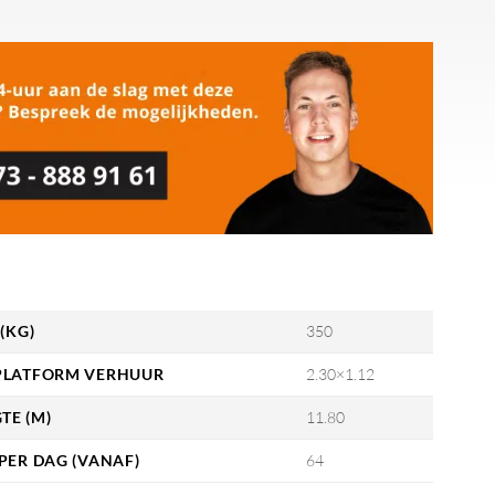
(KG)
350
PLATFORM VERHUUR
2.30×1.12
E (M)
11.80
PER DAG (VANAF)
64