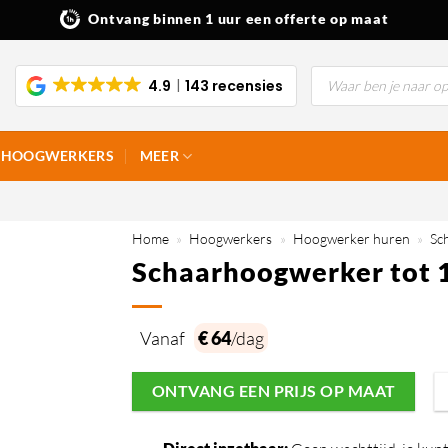
Ontvang binnen 1 uur een offerte op maat
Producten
4.9
143 recensies
zoeken
HOOGWERKERS
MEER
Home
»
Hoogwerkers
»
Hoogwerker huren
»
Sc
Schaarhoogwerker tot 1
Vanaf
€ 64
/dag
ONTVANG EEN PRIJS OP MAAT