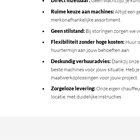
Direct inzetbaar
:
Geen wachttijd, je kunt
Ruime keuze aan machines
:
Altijd een 
merkonafhankelijke assortiment.
Geen stilstand
:
Bij storingen zorgen we vo
Flexibiliteit zonder hoge kosten
:
Huur o
huurtermijn aan jouw behoeften aan.
Deskundig verhuuradvies
:
Dankzij onze
beste machines voor jouw situatie. Heb j
maatwerkoplossingen voor jouw project.
Zorgeloze levering
:
Onze eigen chauffeur
locatie, met duidelijke instructies.