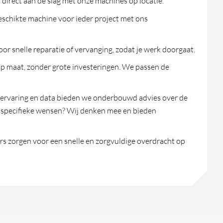
 direct aan de slag met onze machines op locatie.
geschikte machine voor ieder project met ons
or snelle reparatie of vervanging, zodat je werk doorgaat.
p maat, zonder grote investeringen. We passen de
 ervaring en data bieden we onderbouwd advies over de
e specifieke wensen? Wij denken mee en bieden
s zorgen voor een snelle en zorgvuldige overdracht op