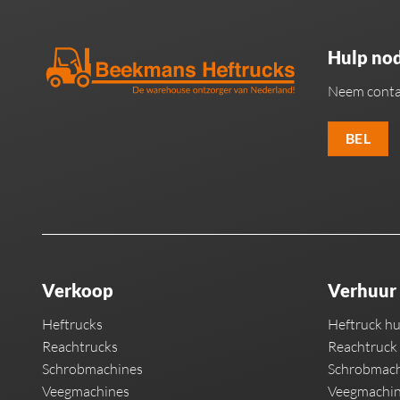
Hulp nod
Neem conta
BEL
Verkoop
Verhuur
Heftrucks
Heftruck h
Reachtrucks
Reachtruck
Schrobmachines
Schrobmach
Veegmachines
Veegmachin