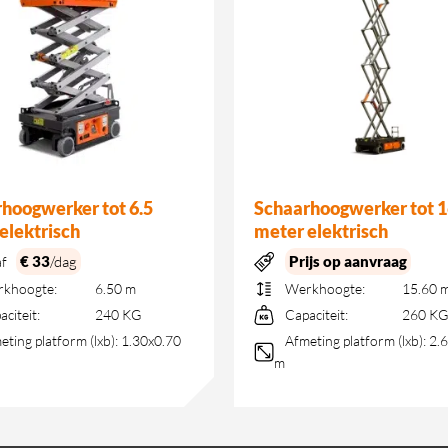
hoogwerker tot 6.5
Schaarhoogwerker tot 1
elektrisch
meter elektrisch
€ 33
/dag
Prijs op aanvraag
af
khoogte:
6.50 m
Werkhoogte:
15.60 
aciteit:
240 KG
Capaciteit:
260 K
eting platform (lxb):
1.30x0.70
Afmeting platform (lxb):
2.6
m