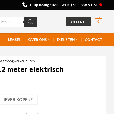
Hulp nodig? Bel:
+31 (0)73 – 888 91 61
OFFERTE
0
LEASEN
OVER ONS
DIENSTEN
CONTACT
haarhoogwerker huren
2 meter elektrisch
LIEVER KOPEN?