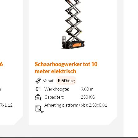
6
Schaarhoogwerker tot 10
meter elektrisch
€ 50
/dag
Vanaf
m
Werkhoogte:
9.80 m
G
Capaciteit:
230 KG
7x1.12
Afmeting platform (lxb):
2.30x0.81
m