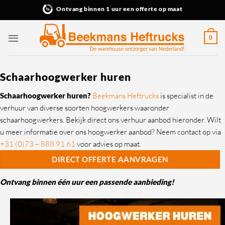
Ga
Ontvang binnen 1 uur een offerte op maat
naar
inhoud
0
Schaarhoogwerker huren
Schaarhoogwerker huren?
Beekmans Heftrucks
is specialist in de
verhuur van diverse soorten hoogwerkers waaronder
schaarhoogwerkers. Bekijk direct ons verhuur aanbod hieronder. Wilt
u meer informatie over ons hoogwerker aanbod? Neem contact op via
+31 (0)73 – 888 91 61
voor advies op maat.
DIRECT OFFERTE AANVRAGEN
Ontvang binnen één uur een passende aanbieding!