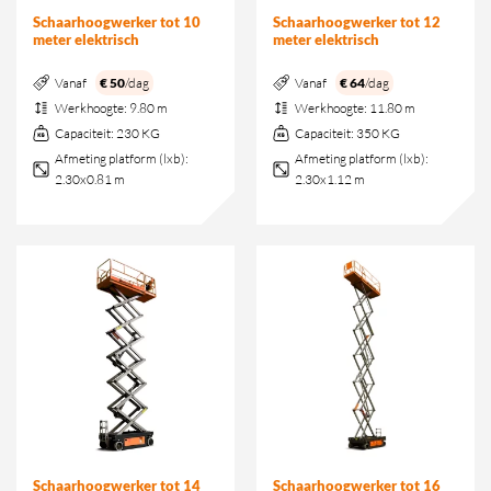
Schaarhoogwerker tot 10
Schaarhoogwerker tot 12
meter elektrisch
meter elektrisch
Vanaf
€ 50
/dag
Vanaf
€ 64
/dag
Werkhoogte:
9.80 m
Werkhoogte:
11.80 m
Capaciteit:
230 KG
Capaciteit:
350 KG
Afmeting platform (lxb):
Afmeting platform (lxb):
2.30x0.81 m
2.30x1.12 m
Schaarhoogwerker tot 14
Schaarhoogwerker tot 16