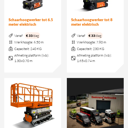
Schaarhoogwerker tot 6.5
Schaarhoogwerker tot 8
meter elektrisch
meter elektrisch
Vanaf
€ 33
/dag
Vanaf
€ 33
/dag
Werkhoogte:
6.50 m
Werkhoogte:
7.80 m
Capaciteit:
240 KG
Capaciteit:
230 KG
Afmeting platform (lxb):
Afmeting platform (lxb):
1.30x0.70 m
1.65x0.74 m