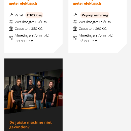
meter elektrisch
meter elektrisch
Vanaf
€ 102
/dag
Prijs op aanvraag
Werkhoogte:
13.80 m
Werkhoogte:
15.60 m
Capaciteit:
350 KG
Capaciteit:
260 KG
Afmeting platform (lxb):
Afmeting platform (lxb):
2.30x1.12 m
2.67x1.12 m