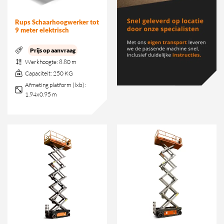
Rups Schaarhoogwerker tot
9 meter elektrisch
Prijs op aanvraag
Werkhoogte:
8.80 m
Capaciteit:
250 KG
Afmeting platform (lxb):
1.94x0.95 m