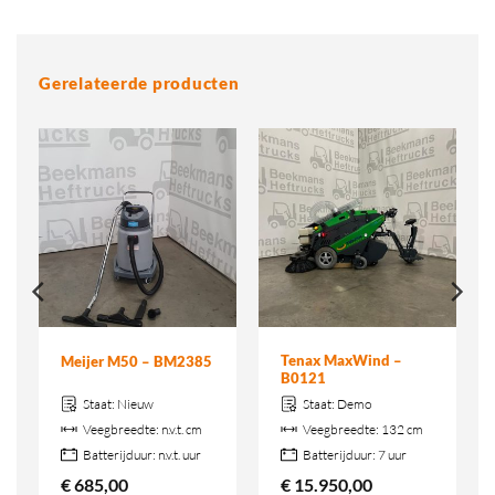
Gerelateerde producten
Tenax MaxWind –
Meijer M50 – BM2385
B0121
Staat:
Nieuw
Staat:
Demo
Veegbreedte:
n.v.t. cm
Veegbreedte:
132 cm
Batterijduur:
n.v.t. uur
Batterijduur:
7 uur
€
685,00
€
15.950,00