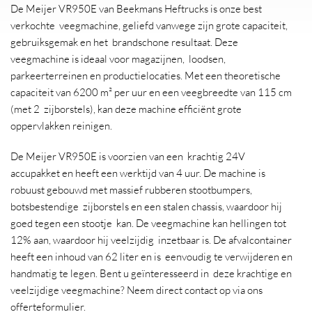
De Meijer VR950E van Beekmans Heftrucks is onze best
verkochte veegmachine, geliefd vanwege zijn grote capaciteit,
gebruiksgemak en het brandschone resultaat. Deze
veegmachine is ideaal voor magazijnen, loodsen,
parkeerterreinen en productielocaties. Met een theoretische
capaciteit van 6200 m² per uur en een veegbreedte van 115 cm
(met 2 zijborstels), kan deze machine efficiënt grote
oppervlakken reinigen.
De Meijer VR950E is voorzien van een krachtig 24V
accupakket en heeft een werktijd van 4 uur. De machine is
robuust gebouwd met massief rubberen stootbumpers,
botsbestendige zijborstels en een stalen chassis, waardoor hij
goed tegen een stootje kan. De veegmachine kan hellingen tot
12% aan, waardoor hij veelzijdig inzetbaar is. De afvalcontainer
heeft een inhoud van 62 liter en is eenvoudig te verwijderen en
handmatig te legen. Bent u geïnteresseerd in deze krachtige en
veelzijdige veegmachine? Neem direct contact op via ons
offerteformulier.