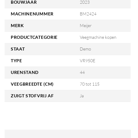
BOUWJAAR
2023
MACHINENUMMER
BM2424
MERK
Meijer
PRODUCTCATEGORIE
Veegmachine kopen
STAAT
Demo
TYPE
VR950E
URENSTAND
44
VEEGBREEDTE (CM)
70 tot 115
ZUIGT STOFVRIJ AF
Ja