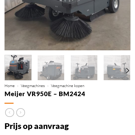
Home
»
Veegmachines
»
Veegmachine kopen
Meijer VR950E – BM2424
Prijs op aanvraag