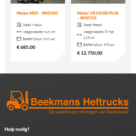
Meijer VR1450B PLUS
Meijer M50 – BM2385
– BM2310
Staat:
Nieuw
Staat:
Ready
Veegbreedte:
n.v.t. cm
Veegbreedte:
87 tot
115 cm
Batterijduur:
n.v.t. uur
Batterijduur:
3.5 uur
€
685,00
€
12.750,00
Hulp nodig?