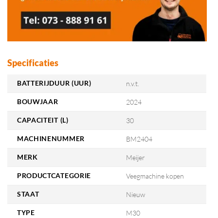
Specificaties
BATTERIJDUUR (UUR)
n.v.t.
BOUWJAAR
2024
CAPACITEIT (L)
30
MACHINENUMMER
BM2404
MERK
Meijer
PRODUCTCATEGORIE
Veegmachine kopen
STAAT
Nieuw
TYPE
M30