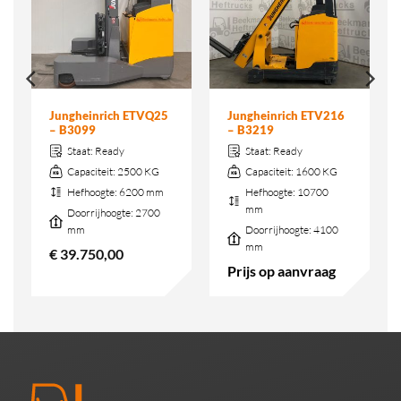
Jungheinrich ETVQ25
Jungheinrich ETV216
– B3099
– B3219
Staat:
Ready
Staat:
Ready
Capaciteit:
2500 KG
Capaciteit:
1600 KG
Hefhoogte:
6200 mm
Hefhoogte:
10700
mm
Doorrijhoogte:
2700
mm
Doorrijhoogte:
4100
mm
€
39.750,00
Prijs op aanvraag