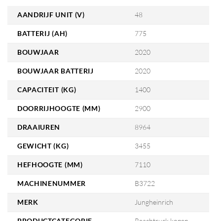
AANDRIJF UNIT (V)
48
BATTERIJ (AH)
775
BOUWJAAR
2020
BOUWJAAR BATTERIJ
2020
CAPACITEIT (KG)
1400
DOORRIJHOOGTE (MM)
2900
DRAAIUREN
8964
GEWICHT (KG)
3455
HEFHOOGTE (MM)
7110
MACHINENUMMER
B3722
MERK
Jungheinrich
PRODUCTCATEGORIE
Reachtruck kopen