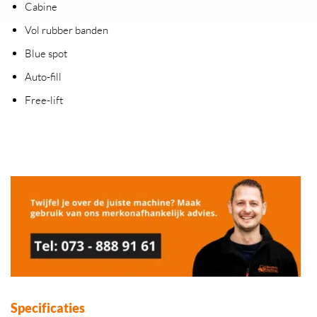
Cabine
Vol rubber banden
Blue spot
Auto-fill
Free-lift
Specificaties