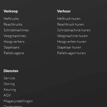
Verkoop
Verhuur
Heftrucks
Heftruck huren
Reachtrucks
Reachtruck huren
Schrobmachines
Schrobmachine huren
Veegmachines
Veegmachine huren
Hoogwerkers
Hoogwerker huren
Stapelaars
Stapelaar huren
Palletwagens
Palletwagen huren
Diensten
Service
Storing
Keuring
AGV
Magazijnstellingen
Onderdelen