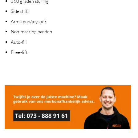
360 graden sturing
Side shift
Armsteun/joystick
Non-marking banden
Auto-fill
Free-lift