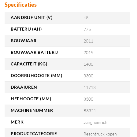
Specificaties
AANDRIJF UNIT (V)
48
BATTERIJ (AH)
775
BOUWJAAR
2011
BOUWJAAR BATTERIJ
2019
CAPACITEIT (KG)
1400
DOORRIJHOOGTE (MM)
3300
DRAAIUREN
11713
HEFHOOGTE (MM)
8300
MACHINENUMMER
B3321
MERK
Jungheinrich
PRODUCTCATEGORIE
Reachtruck kopen