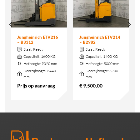
Jungheinrich ETV216
Jungheinrich ETV214
– B3312
– B2982
Staat:
Ready
Staat:
Ready
Capaciteit:
1600 KG
Capaciteit:
1400 KG
Hefhoogte:
9020 mm
Hefhoogte:
8000 mm
Doorrijhoogte:
3440
Doorrijhoogte:
3200
mm
mm
Prijs op aanvraag
€
9.500,00