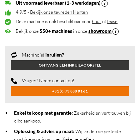
Uit voorraad leverbaar (1-3 werkdagen)
4.9/5 -
Bekijk onze tevreden klanten
Deze machine is ook beschikbaar voor
huur
of
lease
Bekijk onze
550+ machines
in onze
showroom
Machine(s)
inruilen?
ONTVANG EEN INRUILVOORSTEL
Vragen? Neem contact op!
+31 (0)73 888 91 61
Enkel te koop met garantie:
Zekerheid en vertrouwen bij
elke aankoop.
Oplossing & advies op maat:
Wij vinden de perfecte
machine voor jouw specifieke behoeften.