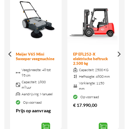
Meijer V65 Mini
EP EFL252-X
Sweeper veegmachine
elektrische heftruck
2.500 kg
Veegbreedte:
48 tot
Capaciteit:
2500 KG
95 cm
Hefhoogte:
4800 mm
Capaciteit:
1800
Vorklengte:
1150
m²/uur
mm
Aandrijving:
Manueel
Op voorraad
Op voorraad
€
17.990,00
Prijs op aanvraag