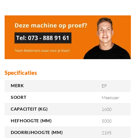
Specificaties
MERK
EP
SOORT
Meeloper
CAPACITEIT (KG)
1600
HEFHOOGTE (MM)
5000
DOORRIJHOOGTE (MM)
2185