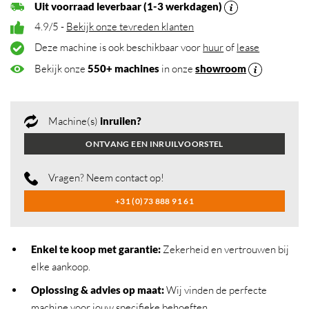
Uit voorraad leverbaar (1-3 werkdagen)
4.9/5 -
Bekijk onze tevreden klanten
Deze machine is ook beschikbaar voor
huur
of
lease
Bekijk onze
550+ machines
in onze
showroom
Machine(s)
inruilen?
ONTVANG EEN INRUILVOORSTEL
Vragen? Neem contact op!
+31 (0)73 888 91 61
Enkel te koop met garantie:
Zekerheid en vertrouwen bij
elke aankoop.
Oplossing & advies op maat:
Wij vinden de perfecte
machine voor jouw specifieke behoeften.