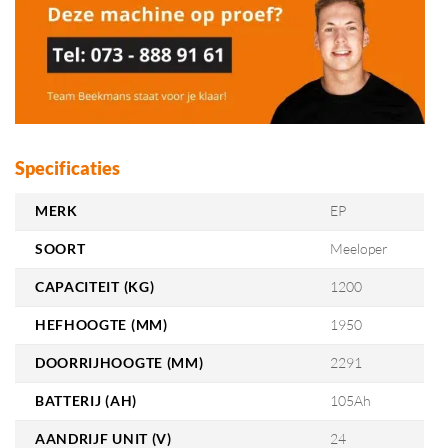
Specificaties
MERK
EP
SOORT
Meeloper
CAPACITEIT (KG)
1200
HEFHOOGTE (MM)
1950
DOORRIJHOOGTE (MM)
2291
BATTERIJ (AH)
105Ah
AANDRIJF UNIT (V)
24