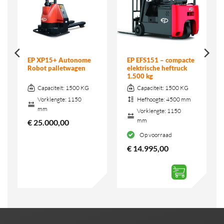
EP XP15+ Autonome
EP EFS151 – compacte
Robot palletwagen
elektrische heftruck
1.500 kg
Capaciteit:
1500 KG
Capaciteit:
1500 KG
Vorklengte:
1150
Hefhoogte:
4500 mm
mm
Vorklengte:
1150
mm
€
25.000,00
Op voorraad
€
14.995,00