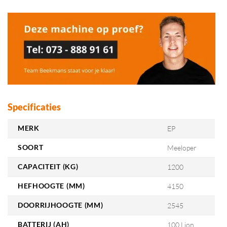
Specificaties
MERK
EP
SOORT
Meeloper
CAPACITEIT (KG)
1200
HEFHOOGTE (MM)
4150
DOORRIJHOOGTE (MM)
2545
BATTERIJ (AH)
100 Lion