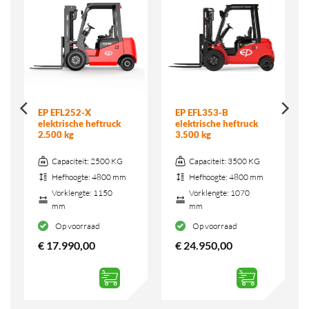
EP EFL252-X
EP EFL353-B
elektrische heftruck
elektrische heftruck
2.500 kg
3.500 kg
Capaciteit:
2500 KG
Capaciteit:
3500 KG
Hefhoogte:
4800 mm
Hefhoogte:
4800 mm
Vorklengte:
1150
Vorklengte:
1070
mm
mm
Op voorraad
Op voorraad
€
17.990,00
€
24.950,00