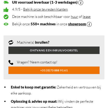
Uit voorraad leverbaar (1-3 werkdagen)
4.9/5 -
Bekijk onze tevreden klanten
Deze machine is ook beschikbaar voor
huur
of
lease
Bekijk onze
550+ machines
in onze
showroom
Machine(s)
inruilen?
ONTVANG EEN INRUILVOORSTEL
Vragen? Neem contact op!
+31 (0)73 888 91 61
Enkel te koop met garantie:
Zekerheid en vertrouwen bij
elke aankoop.
Oplossing & advies op maat:
Wij vinden de perfecte
machine voor jouw specifieke behoeften.