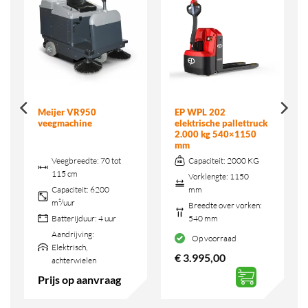
Meijer VR950
EP WPL 202
veegmachine
elektrische pallettruck
2.000 kg 540×1150
mm
Veegbreedte:
70 tot
Capaciteit:
2000 KG
115 cm
Vorklengte:
1150
Capaciteit:
6200
mm
m²/uur
Breedte over vorken:
Batterijduur:
4 uur
540 mm
Aandrijving:
Op voorraad
Elektrisch,
€
3.995,00
achterwielen
Prijs op aanvraag