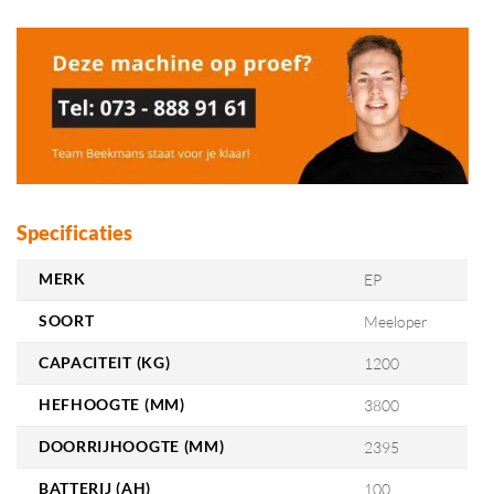
Specificaties
MERK
EP
SOORT
Meeloper
CAPACITEIT (KG)
1200
HEFHOOGTE (MM)
3800
DOORRIJHOOGTE (MM)
2395
BATTERIJ (AH)
100