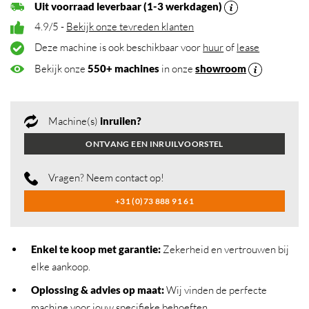
Uit voorraad leverbaar (1-3 werkdagen)
4.9/5 -
Bekijk onze tevreden klanten
Deze machine is ook beschikbaar voor
huur
of
lease
Bekijk onze
550+ machines
in onze
showroom
Machine(s)
inruilen?
ONTVANG EEN INRUILVOORSTEL
Vragen? Neem contact op!
+31 (0)73 888 91 61
Enkel te koop met garantie:
Zekerheid en vertrouwen bij
elke aankoop.
Oplossing & advies op maat:
Wij vinden de perfecte
machine voor jouw specifieke behoeften.