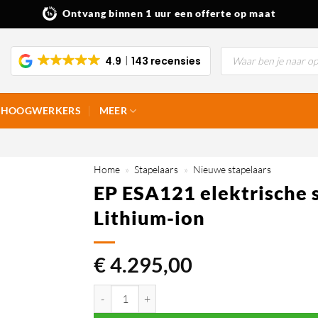
Ontvang binnen 1 uur een offerte op maat
Producten
4.9
143 recensies
zoeken
HOOGWERKERS
MEER
Home
»
Stapelaars
»
Nieuwe stapelaars
EP ESA121 elektrische s
Lithium-ion
€
4.295,00
EP ESA121 elektrische stapelaar 1.200 kg (3,6m) Li