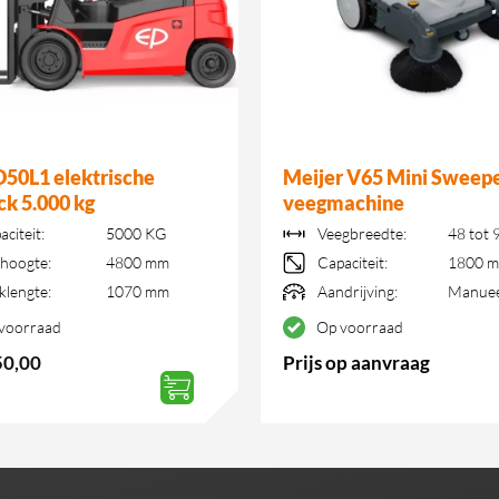
50L1 elektrische
Meijer V65 Mini Sweep
ck 5.000 kg
veegmachine
aciteit:
5000 KG
Veegbreedte:
48 tot 
hoogte:
4800 mm
Capaciteit:
1800 m
klengte:
1070 mm
Aandrijving:
Manuee
voorraad
Op voorraad
50,00
Prijs op aanvraag