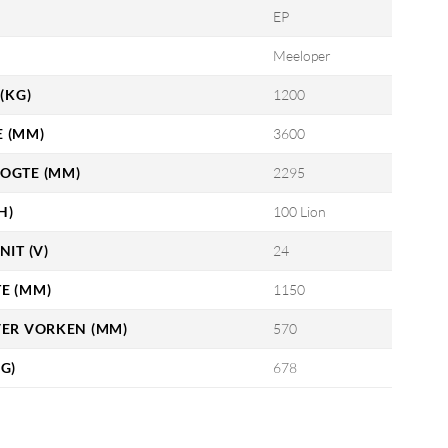
EP
Meeloper
(KG)
1200
 (MM)
3600
OGTE (MM)
2295
H)
100 Lion
NIT (V)
24
E (MM)
1150
VER VORKEN (MM)
570
G)
678