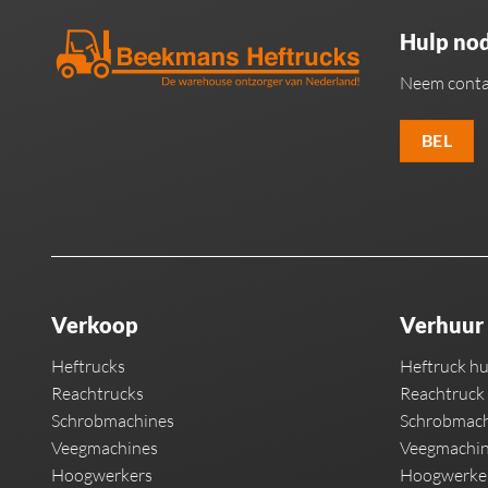
Hulp nod
Neem conta
BEL
Verkoop
Verhuur
Heftrucks
Heftruck h
Reachtrucks
Reachtruck
Schrobmachines
Schrobmach
Veegmachines
Veegmachin
Hoogwerkers
Hoogwerke