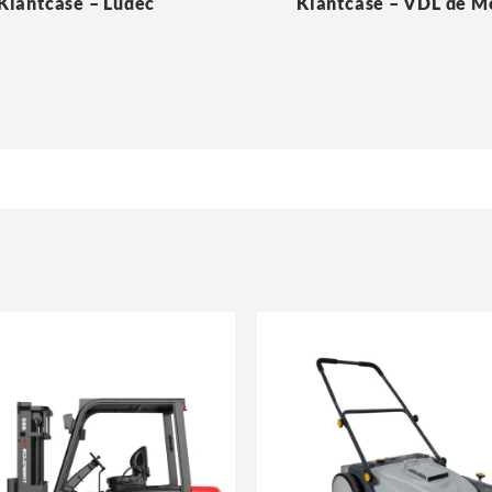
Klantcase – Ludec
Klantcase – VDL de 