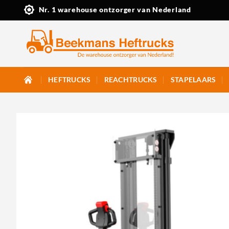
Ga
Nr. 1 warehouse ontzorger van Nederland
naar
inhoud
HEFTRUCKS
REACHTRUCKS
STAPELAARS