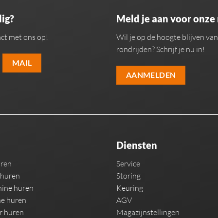
ig?
Meld je aan voor onze
ct met ons op!
Wil je op de hoogte blijven v
rondrijden? Schrijf je nu in!
MAIL
AANMELDEN
Diensten
uren
Service
 huren
Storing
ine huren
Keuring
e huren
AGV
r huren
Magazijnstellingen