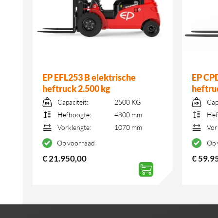
k
EP EFL253 B elektrische
EP CPD
heftruck 2.500 kg
heftru
Capaciteit:
2500 KG
Cap
Hefhoogte:
4800 mm
Hef
Vorklengte:
1070 mm
Vor
Op voorraad
Op 
€
21.950,00
€
59.9