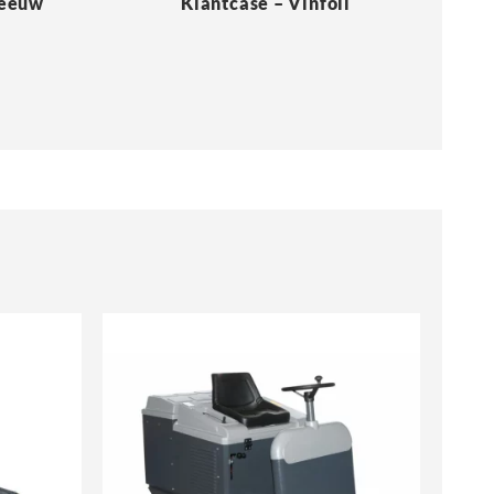
Meeuw
Klantcase – Vinfoil