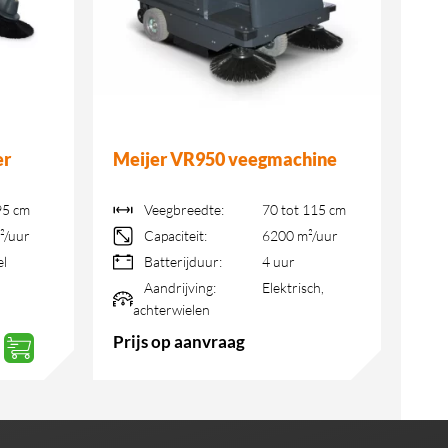
er
Meijer VR950 veegmachine
95 cm
Veegbreedte:
70 tot 115 cm
²/uur
Capaciteit:
6200 m²/uur
l
Batterijduur:
4 uur
Aandrijving:
Elektrisch,
achterwielen
Prijs op aanvraag