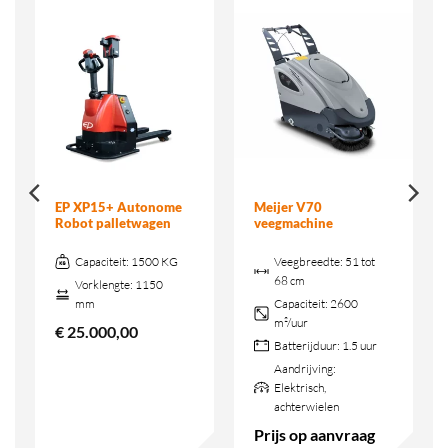
EP XP15+ Autonome
Meijer V70
Robot palletwagen
veegmachine
Capaciteit:
1500 KG
Veegbreedte:
51 tot
68 cm
Vorklengte:
1150
mm
Capaciteit:
2600
m²/uur
€
25.000,00
Batterijduur:
1.5 uur
Aandrijving:
Elektrisch,
achterwielen
Prijs op aanvraag