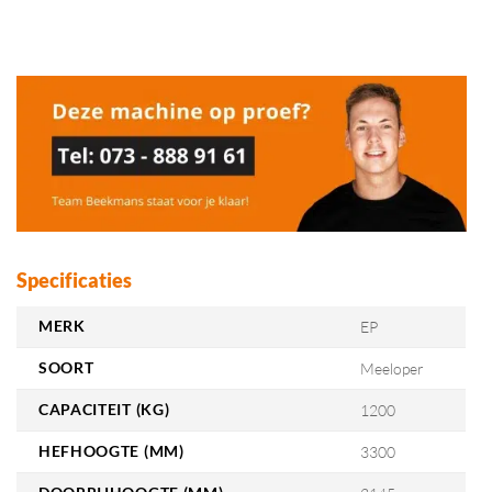
Specificaties
MERK
EP
SOORT
Meeloper
CAPACITEIT (KG)
1200
HEFHOOGTE (MM)
3300