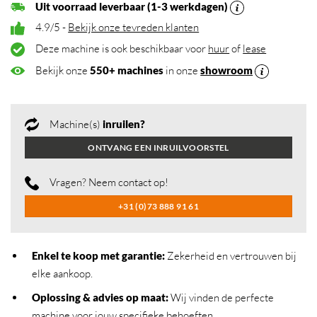
Uit voorraad leverbaar (1-3 werkdagen)
4.9/5 -
Bekijk onze tevreden klanten
Deze machine is ook beschikbaar voor
huur
of
lease
Bekijk onze
550+ machines
in onze
showroom
Machine(s)
inruilen?
ONTVANG EEN INRUILVOORSTEL
Vragen? Neem contact op!
+31 (0)73 888 91 61
Enkel te koop met garantie:
Zekerheid en vertrouwen bij
elke aankoop.
Oplossing & advies op maat:
Wij vinden de perfecte
machine voor jouw specifieke behoeften.