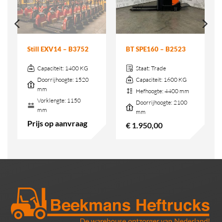
Still EXV14 – B3752
BT SPE160 – B2523
Capaciteit:
1400 KG
Staat:
Trade
Doorrijhoogte:
1520
Capaciteit:
1600 KG
mm
Hefhoogte:
4400 mm
Vorklengte:
1150
Doorrijhoogte:
2100
mm
mm
Prijs op aanvraag
€
1.950,00