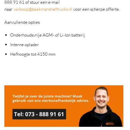
888 91 61 of stuur een e-mail
naar
verkoop@beekmansheftrucks.nl
voor een scherpe offerte.
Aanvullende opties
Onderhoudsvrije AGM- of Li-Ion batterij
Interne oplader
Hefhoogte tot 4150 mm