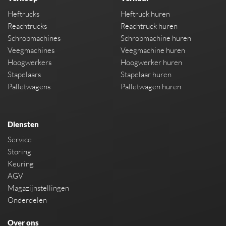
Heftrucks
Heftruck huren
Reachtrucks
Reachtruck huren
Schrobmachines
Schrobmachine huren
Veegmachines
Veegmachine huren
Hoogwerkers
Hoogwerker huren
Stapelaars
Stapelaar huren
Palletwagens
Palletwagen huren
Diensten
Service
Storing
Keuring
AGV
Magazijnstellingen
Onderdelen
Over ons