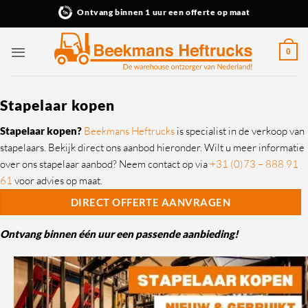
Ga
Ontvang binnen 1 uur een offerte op maat
naar
inhoud
0
Stapelaar kopen
Stapelaar kopen?
Beekmans Heftrucks
is specialist in de verkoop van
stapelaars. Bekijk direct ons aanbod hieronder. Wilt u meer informatie
over ons stapelaar aanbod? Neem contact op via
+31 (0)73 – 888 91
61
voor advies op maat.
DIRECT OFFERTE AANVRAGEN
Ontvang binnen één uur een passende aanbieding!