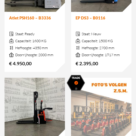
Atlet PSH160 – B3336
EP DS3 – B0116
Staat:
Ready
Staat:
Nieuw
Capaciteit:
1600 KG
Capaciteit:
1500 KG
Hefhoogte:
4350 mm
Hefhoogte:
2700 mm
Doorrijhoogte:
2000 mm
Doorrijhoogte:
1917 mm
€
4.950,00
€
2.395,00