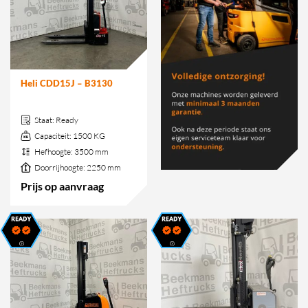
Heli CDD15J – B3130
Staat:
Ready
Capaciteit:
1500 KG
Hefhoogte:
3500 mm
Doorrijhoogte:
2250 mm
Prijs op aanvraag