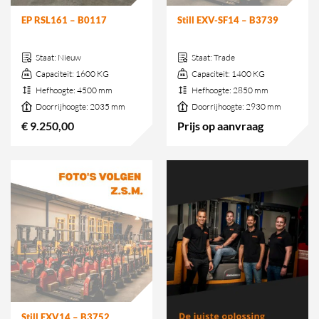
EP RSL161 – B0117
Still EXV-SF14 – B3739
Staat:
Nieuw
Staat:
Trade
Capaciteit:
1600 KG
Capaciteit:
1400 KG
Hefhoogte:
4500 mm
Hefhoogte:
2850 mm
Doorrijhoogte:
2035 mm
Doorrijhoogte:
2930 mm
€
9.250,00
Prijs op aanvraag
Still EXV14 – B3752