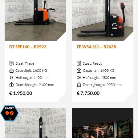
BT SPE160 – B2523
EP WSA161 – B2638
Staat:
Trade
Staat:
Ready
Capaciteit:
1600 KG
Capaciteit:
1600 KG
Hefhoogte:
4400 mm
Hefhoogte:
4500 mm
Doorrijhoogte:
2100 mm
Doorrijhoogte:
2050 mm
€
1.950,00
€
7.750,00