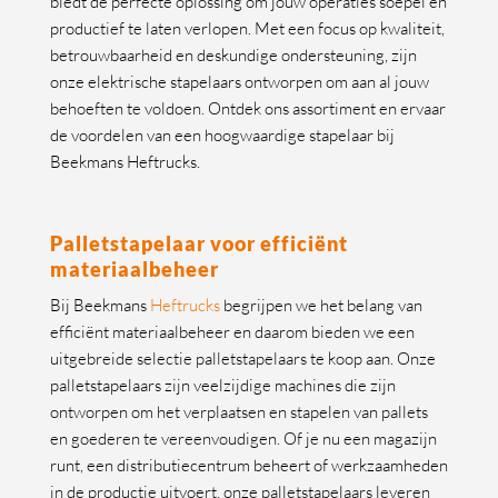
biedt de perfecte oplossing om jouw operaties soepel en
productief te laten verlopen. Met een focus op kwaliteit,
betrouwbaarheid en deskundige ondersteuning, zijn
onze elektrische stapelaars ontworpen om aan al jouw
behoeften te voldoen. Ontdek ons assortiment en ervaar
de voordelen van een hoogwaardige stapelaar bij
Beekmans Heftrucks.
Palletstapelaar voor efficiënt
materiaalbeheer
Bij Beekmans
Heftrucks
begrijpen we het belang van
efficiënt materiaalbeheer en daarom bieden we een
uitgebreide selectie palletstapelaars te koop aan. Onze
palletstapelaars zijn veelzijdige machines die zijn
ontworpen om het verplaatsen en stapelen van pallets
en goederen te vereenvoudigen. Of je nu een magazijn
runt, een distributiecentrum beheert of werkzaamheden
in de productie uitvoert, onze palletstapelaars leveren