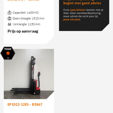
Capaciteit:
1400 KG
Doorrijhoogte:
1520 mm
Vorklengte:
1150 mm
Prijs op aanvraag
EP ES12-12ES – B3867