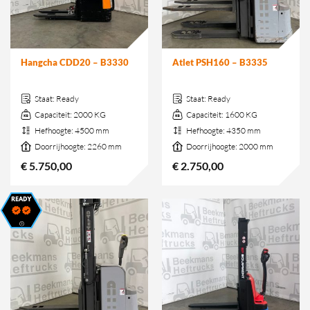
Hangcha CDD20 – B3330
Atlet PSH160 – B3335
Staat:
Ready
Staat:
Ready
Capaciteit:
2000 KG
Capaciteit:
1600 KG
Hefhoogte:
4500 mm
Hefhoogte:
4350 mm
Doorrijhoogte:
2260 mm
Doorrijhoogte:
2000 mm
€
5.750,00
€
2.750,00