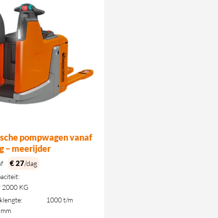
rische pompwagen vanaf
g – meerijder
€ 27
/dag
af
aciteit:
f 2000 KG
klengte:
1000 t/m
 mm