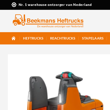
Ga
Nr. 1 warehouse ontzorger van Nederland
naar
inhoud
HEFTRUCKS
REACHTRUCKS
STAPELAARS