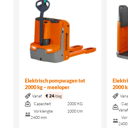
Elektrisch pompwagen tot
Elekt
2000 kg – meeloper
2000 k
€ 24
/dag
Vanaf
Van
Capaciteit:
2000 KG
Cap
Vana
Vorklengte:
1000 t/m
2400 mm
Vor
2400