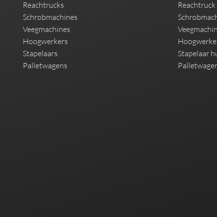
Reachtrucks
Reachtruck
Schrobmachines
Schrobmach
Veegmachines
Veegmachin
Hoogwerkers
Hoogwerke
Stapelaars
Stapelaar h
Palletwagens
Palletwage