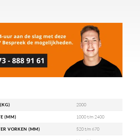
(KG)
2000
E (MM)
1000 t/m 2400
VER VORKEN (MM)
520 t/m 670