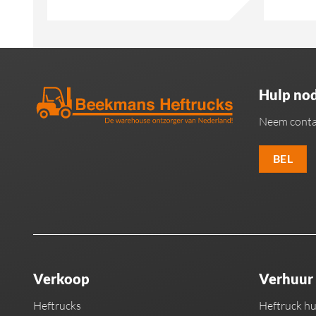
Hulp nod
Neem conta
BEL
Verkoop
Verhuur
Heftrucks
Heftruck h