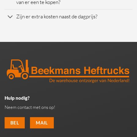
van er een te kopen?
Zijn er extra kosten naast de dagprijs?
Hulp nodig?
Neem contact met ons op!
BEL
MAIL