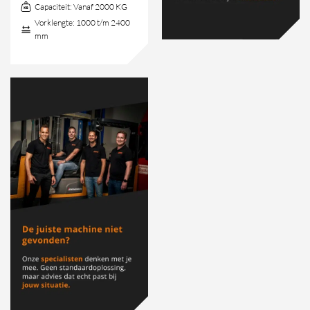
Capaciteit:
Vanaf 2000 KG
Vorklengte:
1000 t/m 2400
mm