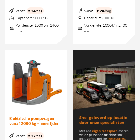
Vanaf
€ 24
/dag
Vanaf
€ 24
/dag
Capaciteit:
2000 KG
Capaciteit:
2000 KG
Vorklengte:
1000 t/m 2400
Vorklengte:
1000 t/m 2400
mm
mm
Elektrische pompwagen
vanaf 2000 kg – meerijder
Vanaf
€ 27
/dag