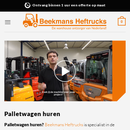
Ga
Ontvang binnen 1 uur een offerte op maat
naar
inhoud
0
Palletwagen huren
Palletwagen huren?
Beekmans Heftrucks
is specialist in de