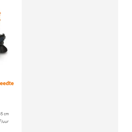
reedte
85 cm
²/uur