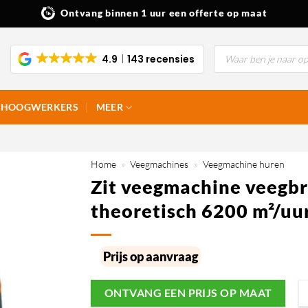
Ontvang binnen 1 uur een offerte op maat
Producten
4.9
143 recensies
zoeken
HOOGWERKERS
MEER
Home
»
Veegmachines
»
Veegmachine huren
Zit veegmachine veegbr
theoretisch 6200 m²/uu
Prijs op aanvraag
ONTVANG EEN PRIJS OP MAAT