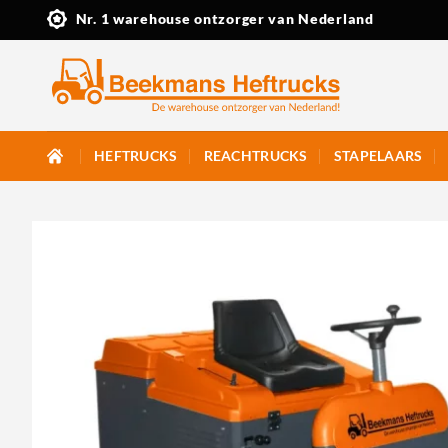
Ga
Nr. 1 warehouse ontzorger van Nederland
naar
inhoud
HEFTRUCKS
REACHTRUCKS
STAPELAARS