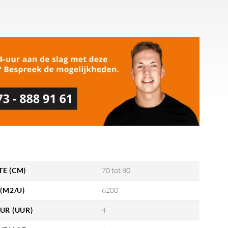
E (CM)
70 tot 80
 (M2/U)
6200
UR (UUR)
4