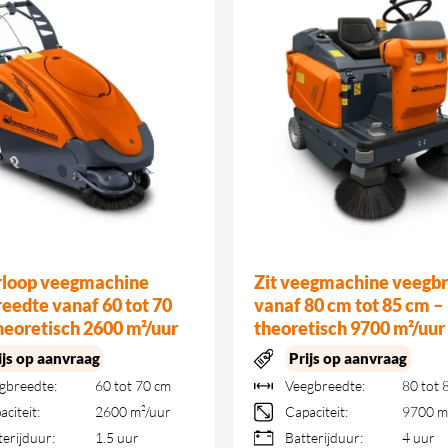
rloop veegmachine
Zit veegmachine veegb
eedte vanaf 60 tot 70
vanaf 80 cm tot 85 cm –
heoretisch 2600 m²/uur
theoretisch 9700 m²/uur
ijs op aanvraag
Prijs op aanvraag
gbreedte:
60 tot 70 cm
Veegbreedte:
80 tot 
aciteit:
2600 m²/uur
Capaciteit:
9700 m
terijduur:
1.5 uur
Batterijduur:
4 uur