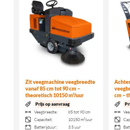
Zit veegmachine veegbreedte
Achte
vanaf 85 cm tot 90 cm –
veegbr
theoretisch 10150 m²/uur
cm – t
Prijs op aanvraag
Pr
Veegbreedte:
85 tot 90 cm
Vee
Capaciteit:
10150 m²/uur
Cap
Batterijduur:
3.5 uur
Bat