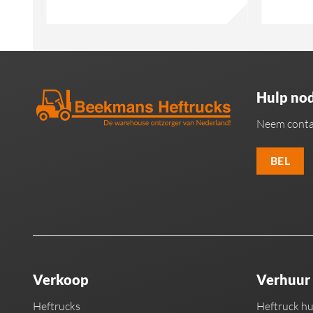
Hulp nod
Neem conta
BEL
Verkoop
Verhuur
Heftrucks
Heftruck h