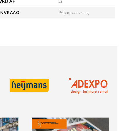
VRIJ AF
Ja
AANVRAAG
Prijs op aanvraag