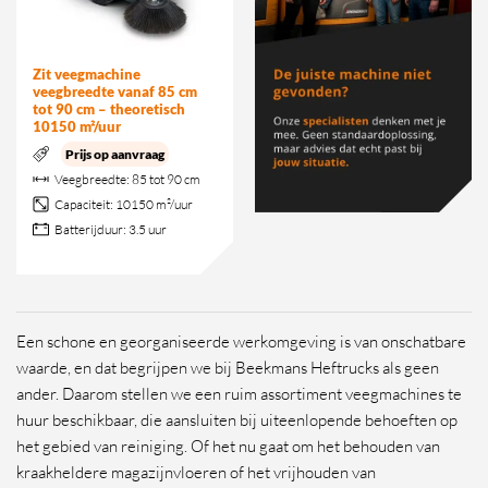
Zit veegmachine
veegbreedte vanaf 85 cm
tot 90 cm – theoretisch
10150 m²/uur
Prijs op aanvraag
Veegbreedte:
85 tot 90 cm
Capaciteit:
10150 m²/uur
Batterijduur:
3.5 uur
Een schone en georganiseerde werkomgeving is van onschatbare
waarde, en dat begrijpen we bij Beekmans Heftrucks als geen
ander. Daarom stellen we een ruim assortiment veegmachines te
huur beschikbaar, die aansluiten bij uiteenlopende behoeften op
het gebied van reiniging. Of het nu gaat om het behouden van
kraakheldere magazijnvloeren of het vrijhouden van