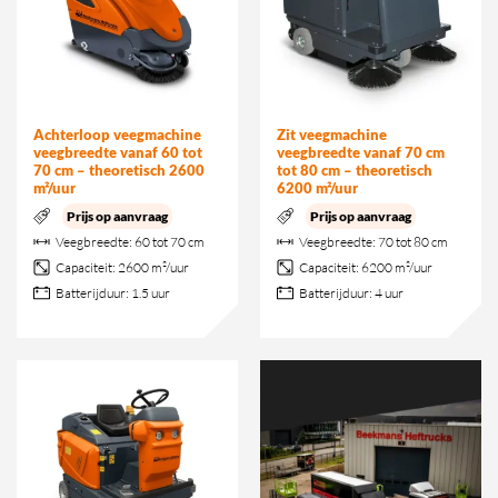
Achterloop veegmachine
Zit veegmachine
veegbreedte vanaf 60 tot
veegbreedte vanaf 70 cm
70 cm – theoretisch 2600
tot 80 cm – theoretisch
m²/uur
6200 m²/uur
Prijs op aanvraag
Prijs op aanvraag
Veegbreedte:
60 tot 70 cm
Veegbreedte:
70 tot 80 cm
Capaciteit:
2600 m²/uur
Capaciteit:
6200 m²/uur
Batterijduur:
1.5 uur
Batterijduur:
4 uur