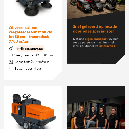
Zit veegmachine
veegbreedte vanaf 80 cm
tot 85 cm – theoretisch
9700 m²/uur
Prijs op aanvraag
Veegbreedte:
80 tot 85 cm
Capaciteit:
9700 m²/uur
Batterijduur:
4 uur