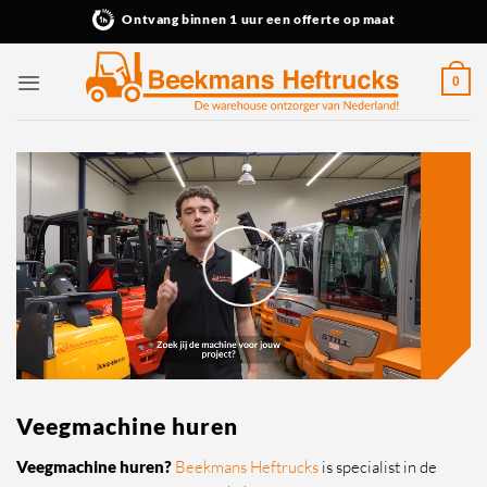
Ga
Ontvang binnen 1 uur een offerte op maat
naar
inhoud
0
Veegmachine huren
Veegmachine huren?
Beekmans Heftrucks
is specialist in de