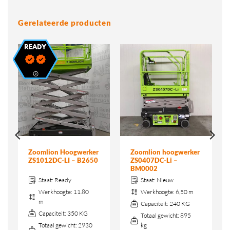
Gerelateerde producten
Zoomlion Hoogwerker
Zoomlion hoogwerker
ZS1012DC-LI – B2650
ZS0407DC-Li –
BM0002
Staat:
Ready
Staat:
Nieuw
Werkhoogte:
11.80
Werkhoogte:
6,50 m
m
Capaciteit:
240 KG
Capaciteit:
350 KG
Totaal gewicht:
895
Totaal gewicht:
2930
kg