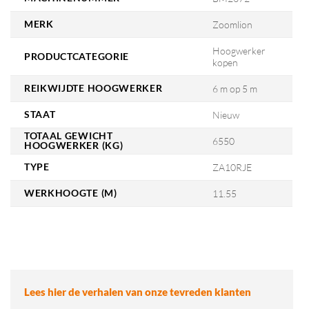
MERK
Zoomlion
Hoogwerker
PRODUCTCATEGORIE
kopen
REIKWIJDTE HOOGWERKER
6 m op 5 m
STAAT
Nieuw
TOTAAL GEWICHT
6550
HOOGWERKER (KG)
TYPE
ZA10RJE
WERKHOOGTE (M)
11.55
Lees hier de verhalen van onze tevreden klanten