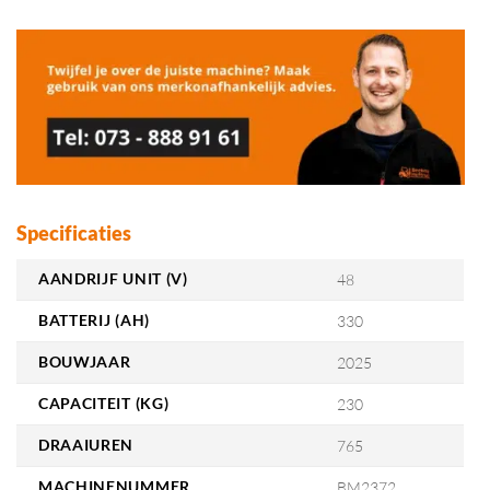
Specificaties
AANDRIJF UNIT (V)
48
BATTERIJ (AH)
330
BOUWJAAR
2025
CAPACITEIT (KG)
230
DRAAIUREN
765
MACHINENUMMER
BM2372