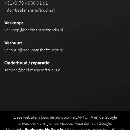
+31 (0)73 – 888 91 61
info@beekmansheftrucks.nl
Verkoop:
verkoop@beekmansheftrucks.nl
Verhuur:
verhuur@beekmansheftrucks.nl
Onderhoud / reparatie:
service@beekmansheftrucks.nl
Deze website is beschermd door reCAPTCHA en de Google
privacyverklaring
en
servicevoorwaarden
van Google.
Copyright
Beekmans Heftrucks
|
Algemene voorwaarden
|
Privacy