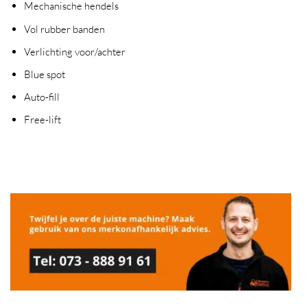
Mechanische hendels
Vol rubber banden
Verlichting voor/achter
Blue spot
Auto-fill
Free-lift