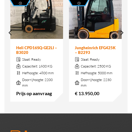
Heli CPD16SQ-GE2LI –
Jungheinrich EFG425K
B3020
– B2293
Staat:
Ready
Staat:
Ready
Capaciteit:
1600 KG
Capaciteit:
2500 KG
Hefhoogte:
4800 mm
Hefhoogte:
5000 mm
Doorrijhoogte:
2200
Doorrijhoogte:
2230
mm
mm
Prijs op aanvraag
€
13.950,00