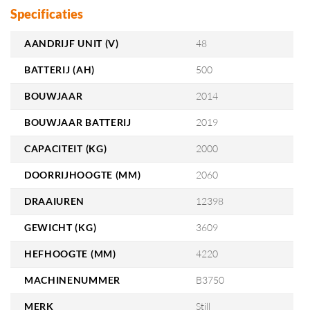
Specificaties
AANDRIJF UNIT (V)
48
BATTERIJ (AH)
500
BOUWJAAR
2014
BOUWJAAR BATTERIJ
2019
CAPACITEIT (KG)
2000
DOORRIJHOOGTE (MM)
2060
DRAAIUREN
12398
GEWICHT (KG)
3609
HEFHOOGTE (MM)
4220
MACHINENUMMER
B3750
MERK
Still