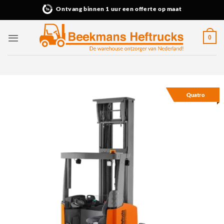
Ga
Ontvang binnen 1 uur een offerte op maat
naar
inhoud
0
Quatro