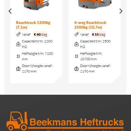
Reachtruck 1200kg
4-weg Reachtruck
(7,1m)
2500kg (10,7m)
Vanaf
€ 40
/dag
Vanaf
€ 55
/dag
Capaciteit t/m:
1200
Capaciteit t/m:
2500
KG
KG
Hefhoogte t/m:
7100
Hefhoogte t/m:
mm
10700 mm
Doorrijhoogte vanaf:
Doorrijhoogte vanaf:
2190 mm
2190 mm