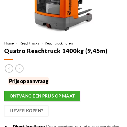
Home
»
Reachtrucks
»
Reachtruck huren
Quatro Reachtruck 1400kg (9,45m)
Prijs op aanvraag
ONTVANG EEN PRIJS OP MAAT
LIEVER KOPEN?
Direct inzetbaar
:
Geen wachttijd, je kunt direct aan de slag