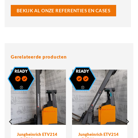
BEKIJK AL ONZE REFERENTIES EN CASES
Gerelateerde producten
Jungheinrich ETV214
Jungheinrich ETV214