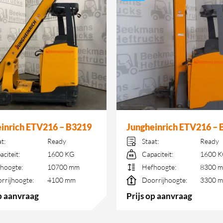
inrich ETV216 – B3219
Jungheinrich ETV216 – 
at:
Ready
Staat:
Ready
aciteit:
1600 KG
Capaciteit:
1600 
hoogte:
10700 mm
Hefhoogte:
8300 
rrijhoogte:
4100 mm
Doorrijhoogte:
3300 
op aanvraag
Prijs op aanvraag