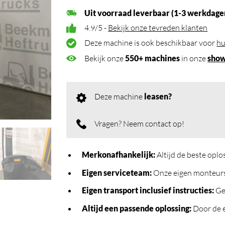
Uit voorraad leverbaar (1-3 werkdage
4.9/5 -
Bekijk onze tevreden klanten
Deze machine is ook beschikbaar voor
hu
Bekijk onze
550+ machines
in onze
sho
Deze machine
leasen?
Vragen? Neem contact op!
Merkonafhankelijk
:
Altijd de beste opl
Eigen serviceteam
:
Onze eigen monteurs 
Eigen transport inclusief instructies
:
Geb
Altijd een passende oplossing
:
Door de e