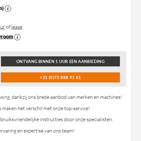
n)
ur
of
lease
wroom
ONTVANG BINNEN 1 UUR EEN AANBIEDING
+31 (0)73 888 91 61
ossing, dankzij ons brede aanbod van merken en machines!
maken het verschil met onze top-service!
ruiksvriendelijke instructies door onze specialisten.
rvaring en expertise van ons team!