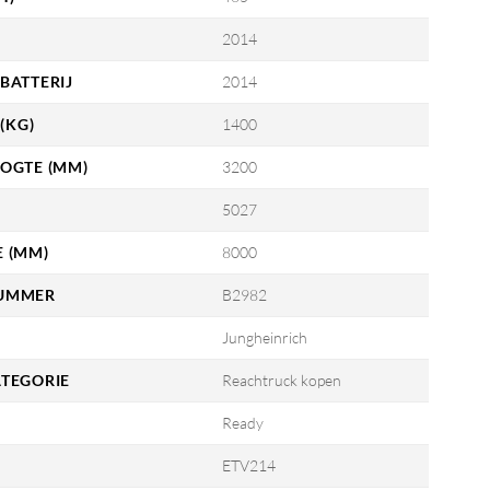
2014
BATTERIJ
2014
(KG)
1400
OGTE (MM)
3200
5027
 (MM)
8000
UMMER
B2982
Jungheinrich
TEGORIE
Reachtruck kopen
Ready
ETV214