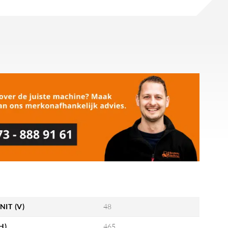
NIT (V)
48
H)
465