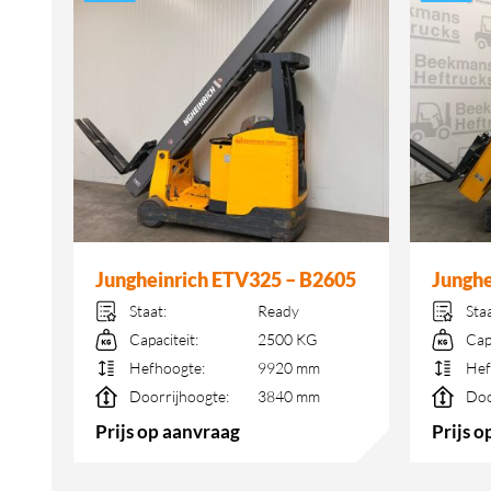
22
Jungheinrich ETV325 – B2605
Junghe
Staat:
Ready
Sta
Capaciteit:
2500 KG
Cap
Hefhoogte:
9920 mm
Hef
Doorrijhoogte:
3840 mm
Doo
Prijs op aanvraag
Prijs 