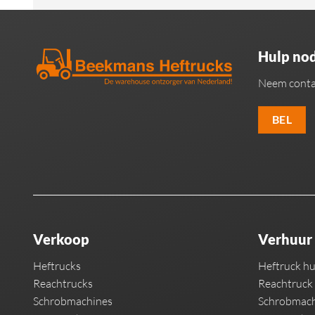
Hulp nod
Neem conta
BEL
Verkoop
Verhuur
Heftrucks
Heftruck h
Reachtrucks
Reachtruck
Schrobmachines
Schrobmach