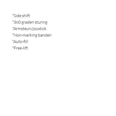
*Side shift
*360 graden sturing
*Armsteun/joystick
*Non-marking banden
*Auto-fill
*Free-lift