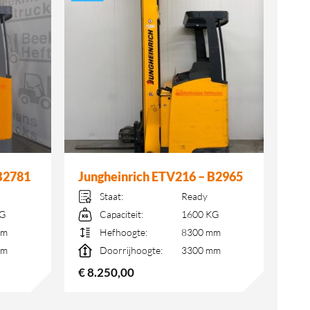
B2781
Jungheinrich ETV216 – B2965
Staat:
Ready
KG
Capaciteit:
1600 KG
mm
Hefhoogte:
8300 mm
mm
Doorrijhoogte:
3300 mm
€
8.250,00