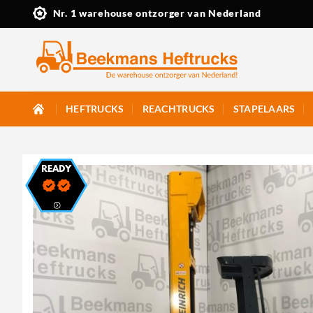
Ga
Nr. 1 warehouse ontzorger van Nederland
naar
inhoud
HEFTRUCKS
REACHTRUCKS
STAPELAARS