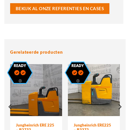
BEKIJK AL ONZE REFERENTIES EN CASES
Gerelateerde producten
Jungheinrich ERE 225
Jungheinrich ERE225
– B2732
– B3372