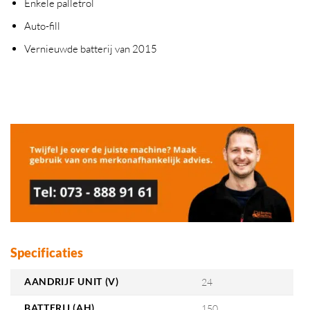
Enkele palletrol
Auto-fill
Vernieuwde batterij van 2015
Specificaties
AANDRIJF UNIT (V)
24
BATTERIJ (AH)
150