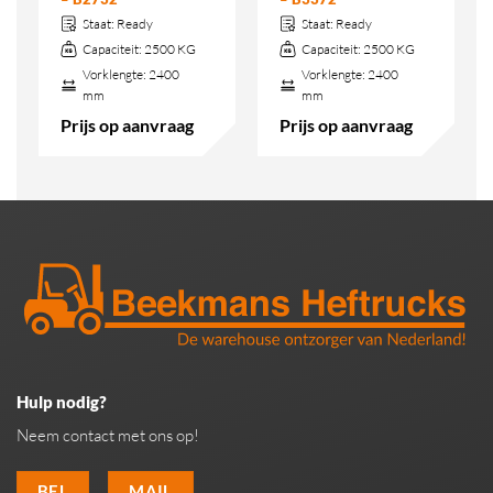
Staat:
Ready
Staat:
Ready
Capaciteit:
2500 KG
Capaciteit:
2500 KG
Vorklengte:
2400
Vorklengte:
2400
mm
mm
Prijs op aanvraag
Prijs op aanvraag
Hulp nodig?
Neem contact met ons op!
BEL
MAIL