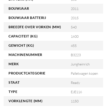
BOUWJAAR
2011
BOUWJAAR BATTERIJ
2015
BREEDTE OVER VORKEN (MM)
540
CAPACITEIT (KG)
1600
GEWICHT (KG)
455
MACHINENUMMER
B3223
MERK
Jungheinrich
PRODUCTCATEGORIE
Palletwagen kopen
STAAT
Ready
TYPE
EJE116
VORKLENGTE (MM)
1150