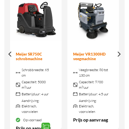
Meijer SR750C
Meijer VR1300HD
schrobmachine
veegmachine
Schrobbreedte:
65
Veegbreedte:
80 tot
cm
130 cm
Capaciteit:
5000
Capaciteit:
9700
m²/uur
m²/uur
Batterijduur:
4 uur
Batterijduur:
4.5 uur
Aandrijving:
Aandrijving:
Elektrisch,
Elektrisch,
voorwielen
voorwielen
Prijs op aanvraag
Op voorraad
Prijs op aanvraag