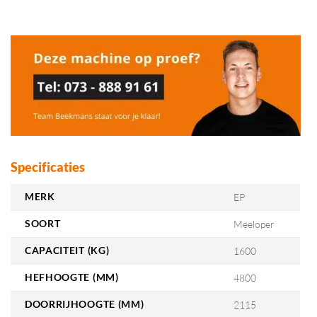
Specificaties
MERK
EP
SOORT
Meeloper
CAPACITEIT (KG)
1600
HEFHOOGTE (MM)
4800
DOORRIJHOOGTE (MM)
2115