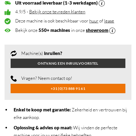
Uit voorraad leverbaar (1-3 werkdagen)
4.9/5 -
Bekijk onze tevreden klanten
Deze machine is ook beschikbaar voor
huur
of
lease
Bekijk onze
550+ machines
in onze
showroom
Machine(s)
inruilen?
ONTVANG EEN INRUILVOORSTEL
Vragen? Neem contact op!
+31 (0)73 888 91 61
Enkel te koop met garantie:
Zekerheid en vertrouwen bij
elke aankoop.
Oplossing & advies op maat:
Wij vinden de perfecte
machine voor jouw specifieke behoeften.