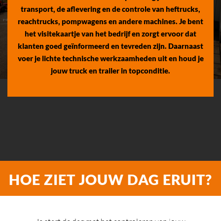
transport, de aflevering en de controle van heftrucks,
reachtrucks, pompwagens en andere machines. Je bent
het visitekaartje van het bedrijf en zorgt ervoor dat
klanten goed geïnformeerd en tevreden zijn. Daarnaast
voer je lichte technische werkzaamheden uit en houd je
jouw truck en trailer in topconditie.
HOE ZIET JOUW DAG ERUIT?