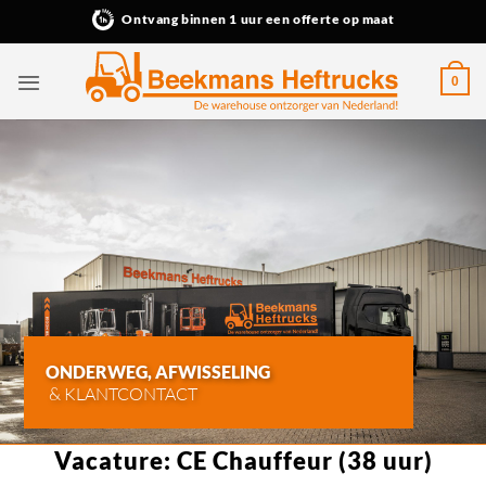
Ga
Ontvang binnen 1 uur een offerte op maat
naar
inhoud
0
ONDERWEG, AFWISSELING
& KLANTCONTACT
Vacature: CE Chauffeur (38 uur)