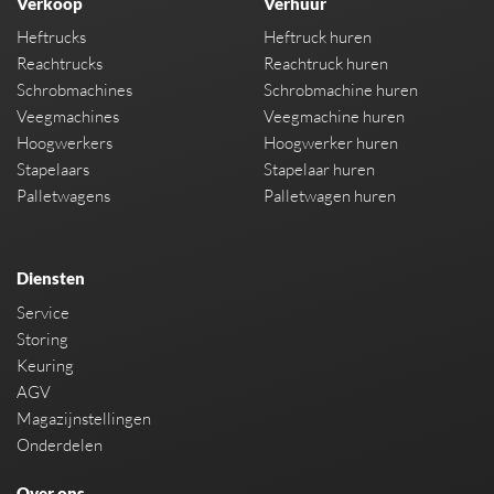
Verkoop
Verhuur
Heftrucks
Heftruck huren
Reachtrucks
Reachtruck huren
Schrobmachines
Schrobmachine huren
Veegmachines
Veegmachine huren
Hoogwerkers
Hoogwerker huren
Stapelaars
Stapelaar huren
Palletwagens
Palletwagen huren
Diensten
Service
Storing
Keuring
AGV
Magazijnstellingen
Onderdelen
Over ons