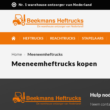
Ga
Nr. 1 warehouse ontzorger van Nederland
naar
inhoud
HEFTRUCKS
REACHTRUCKS
STAPELAARS
Home
»
Meeneemheftrucks
Meeneemheftrucks kopen
Hulp nod
Neem conta