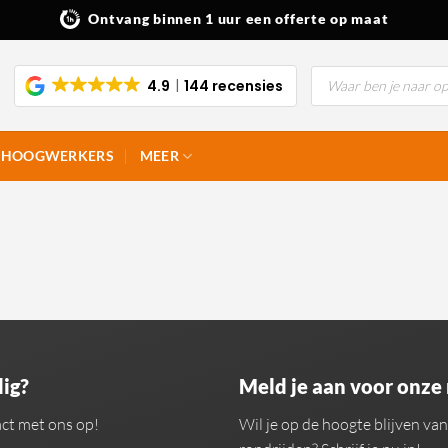
Ontvang binnen 1 uur een offerte op maat
Producten
4.9
144 recensies
zoeken
HOOGWERKERS
MEER
ig?
Meld je aan voor onze
ct met ons op!
Wil je op de hoogte blijven v