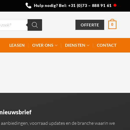
Hulp nodig? Bel:
+31 (0)73 – 888 91 61
OFFERTE
0
LEASEN
OVER ONS
DIENSTEN
CONTACT
 nieuwsbrief
an aanbiedingen, voorraad updates en de branche waarin we