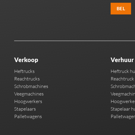
BEL
Verkoop
Verhuur
Heftrucks
Heftruck h
Reachtrucks
Reachtruck
Schrobmachines
Schrobmach
Veegmachines
Veegmachin
Hoogwerkers
Hoogwerke
Stapelaars
Stapelaar h
Palletwagens
Palletwage