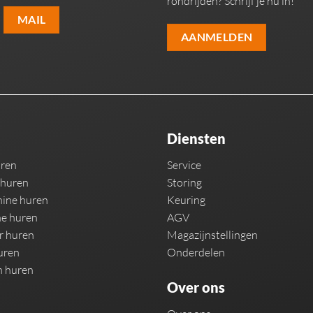
rondrijden? Schrijf je nu in!
MAIL
AANMELDEN
Diensten
uren
Service
 huren
Storing
ine huren
Keuring
e huren
AGV
r huren
Magazijnstellingen
uren
Onderdelen
n huren
Over ons